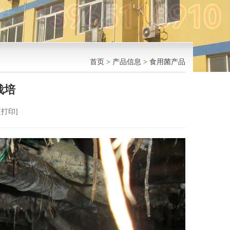
首页
>
产品信息
>
食用菌产品
栽培
[
打印
]