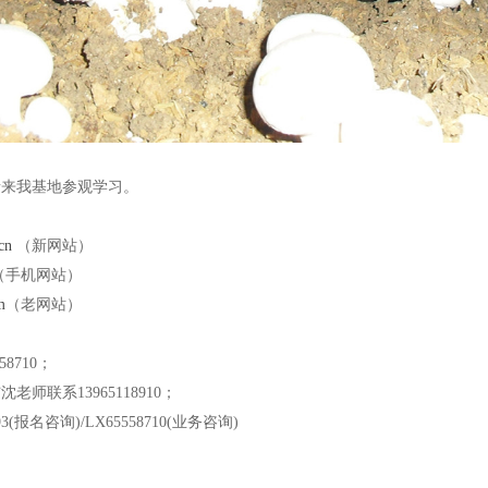
者来我基地参观学习。
cn
（新网站）
（手机网站）
m
（老网站）
58710；
师联系13965118910；
3(报名咨询)/LX65558710(业务咨询)